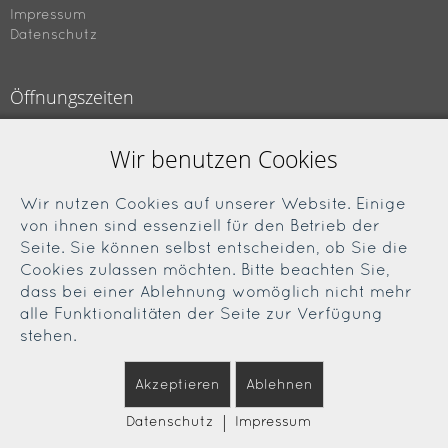
Impressum
Datenschutz
Öffnungszeiten
Montag bis Freitag
Wir benutzen Cookies
09.00 bis 18.00 Uhr
Samstag
Wir nutzen Cookies auf unserer Website. Einige
09.00 bis 13.00 Uhr
von ihnen sind essenziell für den Betrieb der
Seite. Sie können selbst entscheiden, ob Sie die
Cookies zulassen möchten. Bitte beachten Sie,
Soziale Medien
dass bei einer Ablehnung womöglich nicht mehr
alle Funktionalitäten der Seite zur Verfügung
Facebook
stehen.
Instagram
Akzeptieren
Ablehnen
|
Datenschutz
Impressum