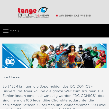
Menu
Die Marke
Seit 1934 bringen die Superhelden des 'DC COMICS'-
Universums Amerika und die ganze Welt zum Träumen. Die
Zahlen lassen einen schwindelig werden: "DC COMICS", das
sind mehr als 100 legendäre Charaktere, darunter die
berühmten Batman, Superman und Wonderwoman, 90 Filme