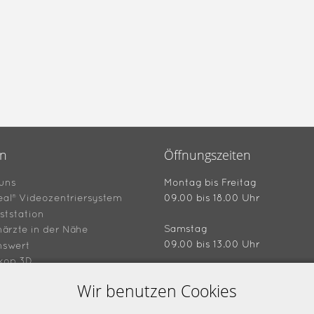
en
Öffnungszeiten
uns
Montag bis Freitag
eal® Videozentriersystem
09.00 bis 18.00 Uhr
ststation
Samstag
ärzte in der Nähe
09.00 bis 13.00 Uhr
nswert
kop 3D
hein "4 für 3"
Wir benutzen Cookies
Ladenansicht