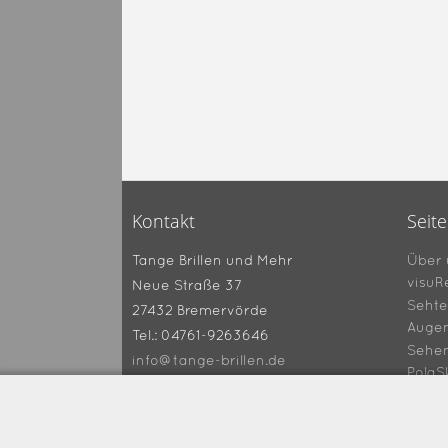
Kontakt
Seit
Über 
Tange Brillen und Mehr
visuR
Neue Straße 37
Sehte
27432 Bremervörde
Augen
Tel.: 04761-9263646
Sehe
info@tange-brillen.de
PolaS
Gutsc
360° 
Tipps