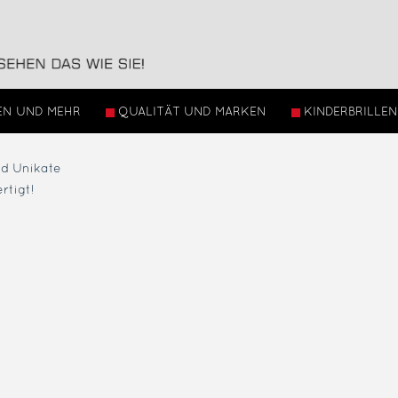
EN UND MEHR
QUALITÄT UND MARKEN
KINDERBRILLEN
ind Unikate
rtigt!