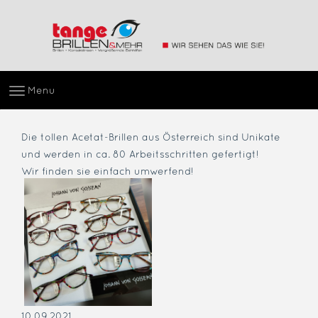
Menu
Die tollen Acetat-Brillen aus Österreich sind Unikate
und werden in ca. 80 Arbeitsschritten gefertigt!
Wir finden sie einfach umwerfend!
10.09.2021