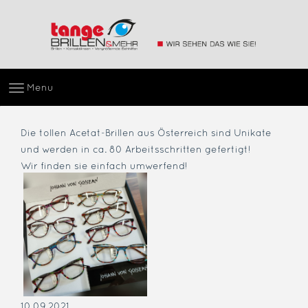
Menu
Die tollen Acetat-Brillen aus Österreich sind Unikate
und werden in ca. 80 Arbeitsschritten gefertigt!
Wir finden sie einfach umwerfend!
10.09.2021