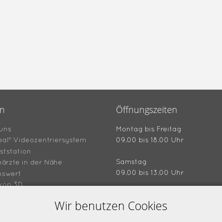
en
Öffnungszeiten
uns
Montag bis Freitag
eal® Videozentriersystem
09.00 bis 18.00 Uhr
ststation
Samstag
ärzte in der Nähe
09.00 bis 13.00 Uhr
nswert
kop 3D
hein "4 für 3"
Wir benutzen Cookies
Ladenansicht