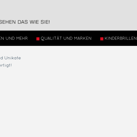
EN UND MEHR
QUALITÄT UND MARKEN
KINDERBRILLEN
ind Unikate
rtigt!