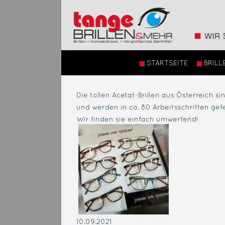
STARTSEITE
BRILL
Die tollen Acetat-Brillen aus Österreich s
und werden in ca. 80 Arbeitsschritten gefe
Wir finden sie einfach umwerfend!
10.09.2021