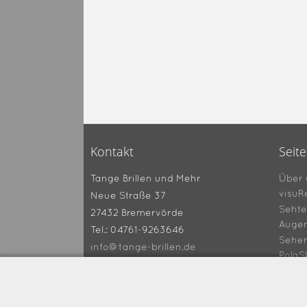
Kontakt
Seit
Über 
Tange Brillen und Mehr
visuR
Neue Straße 37
Sehte
27432 Bremervörde
Augen
Tel.: 04761-9263646
Sehe
info@tange-brillen.de
PolaS
Gutsc
360° 
Tipps