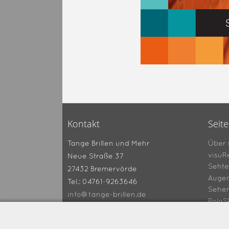
Kontakt
Seit
Über 
Tange Brillen und Mehr
visuR
Neue Straße 37
Sehte
27432 Bremervörde
Augen
Tel.: 04761-9263646
Sehe
info@tange-brillen.de
PolaS
Gutsc
360° 