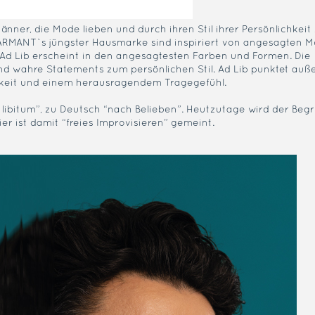
änner, die Mode lieben und durch ihren Stil ihrer Persönlichkei
ARMANT`s jüngster Hausmarke sind inspiriert von angesagten M
 Ad Lib erscheint in den angesagtesten Farben und Formen. Die
nd wahre Statements zum persönlichen Stil. Ad Lib punktet au
bigkeit und einem herausragendem Tragegefühl.
 libitum”, zu Deutsch “nach Belieben”. Heutzutage wird der Begri
er ist damit “freies Improvisieren” gemeint.