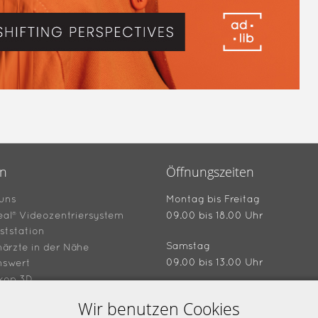
en
Öffnungszeiten
uns
Montag bis Freitag
eal® Videozentriersystem
09.00 bis 18.00 Uhr
ststation
Samstag
ärzte in der Nähe
09.00 bis 13.00 Uhr
nswert
kop 3D
hein "4 für 3"
Wir benutzen Cookies
Ladenansicht