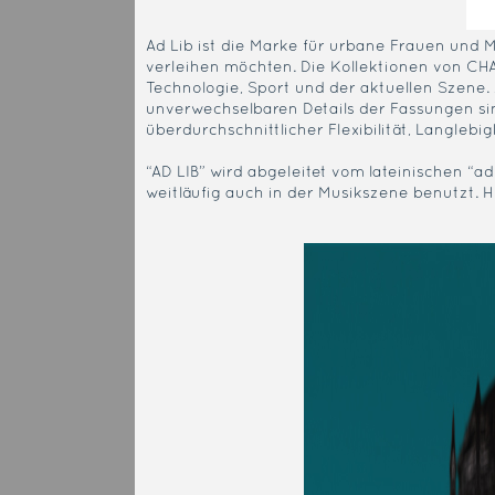
Ad Lib ist die Marke für urbane Frauen und M
verleihen möchten. Die Kollektionen von CH
Technologie, Sport und der aktuellen Szene.
unverwechselbaren Details der Fassungen si
überdurchschnittlicher Flexibilität, Langle
“AD LIB” wird abgeleitet vom lateinischen “ad
weitläufig auch in der Musikszene benutzt. Hi