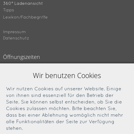
360° Ladenansicht
Tipps
Lexikon/Fachbegriffe
Impressum
Datenschutz
Öffnungszeiten
Montag bis Freitag
Wir benutzen Cookies
09.00 bis 18.00 Uhr
Samstag
Wir nutzen Cookies auf unserer Website. Einige
09.00 bis 13.00 Uhr
von ihnen sind essenziell für den Betrieb der
Seite. Sie können selbst entscheiden, ob Sie die
Cookies zulassen möchten. Bitte beachten Sie,
Soziale Medien
dass bei einer Ablehnung womöglich nicht mehr
alle Funktionalitäten der Seite zur Verfügung
Facebook
stehen.