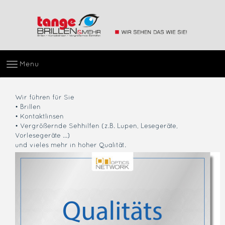
Menu
Wir führen für Sie
• Brillen
• Kontaktlinsen
• Vergrößernde Sehhilfen (z.B. Lupen, Lesegeräte,
Vorlesegeräte ...)
und vieles mehr in hoher Qualität.