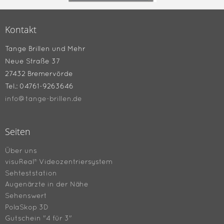
Kontakt
Tange Brillen und Mehr
Neue Straße 37
27432 Bremervörde
Tel.: 04761-9263646
info@tange-brillen.de
Seiten
Über uns
visuReal® Videozentriersystem
Sehteststation
Augenärzte in der Nähe
Sehenswert
PolaSkop 3D
Gutschein "4 für 3"