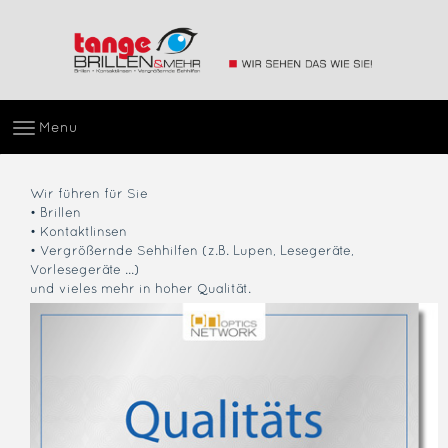
Menu
Wir führen für Sie
• Brillen
• Kontaktlinsen
• Vergrößernde Sehhilfen (z.B. Lupen, Lesegeräte,
Vorlesegeräte ...)
und vieles mehr in hoher Qualität.