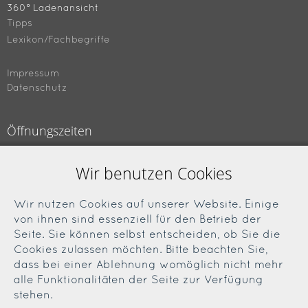
360° Ladenansicht
Tipps
Lexikon/Fachbegriffe
Impressum
Datenschutz
Öffnungszeiten
Montag bis Freitag
Wir benutzen Cookies
09.00 bis 18.00 Uhr
Samstag
Wir nutzen Cookies auf unserer Website. Einige
09.00 bis 13.00 Uhr
von ihnen sind essenziell für den Betrieb der
Seite. Sie können selbst entscheiden, ob Sie die
Cookies zulassen möchten. Bitte beachten Sie,
Soziale Medien
dass bei einer Ablehnung womöglich nicht mehr
alle Funktionalitäten der Seite zur Verfügung
Facebook
stehen.