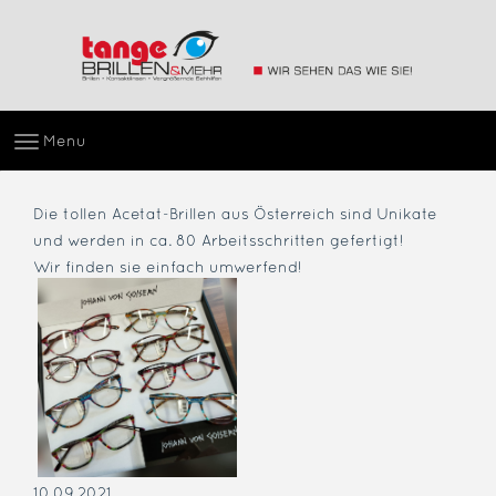
Menu
Die tollen Acetat-Brillen aus Österreich sind Unikate
und werden in ca. 80 Arbeitsschritten gefertigt!
Wir finden sie einfach umwerfend!
10.09.2021