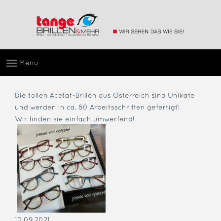
Menu
Die tollen Acetat-Brillen aus Österreich sind Unikate
und werden in ca. 80 Arbeitsschritten gefertigt!
Wir finden sie einfach umwerfend!
10.09.2021