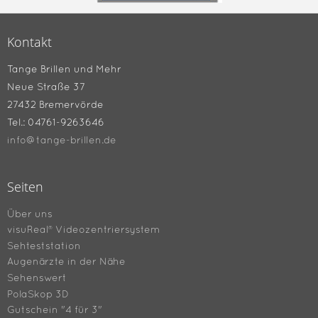
Kontakt
Tange Brillen und Mehr
Neue Straße 37
27432 Bremervörde
Tel.: 04761-9263646
info@tange-brillen.de
Seiten
Über uns
visuReal® Videozentriersystem
Sehteststation
Augenärzte in der Nähe
Sehenswert
PolaSkop 3D
Gutschein "4 für 3"