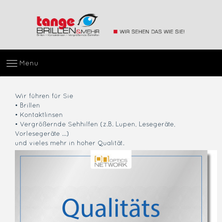
Menu
Wir führen für Sie
• Brillen
• Kontaktlinsen
• Vergrößernde Sehhilfen (z.B. Lupen, Lesegeräte,
Vorlesegeräte ...)
und vieles mehr in hoher Qualität.