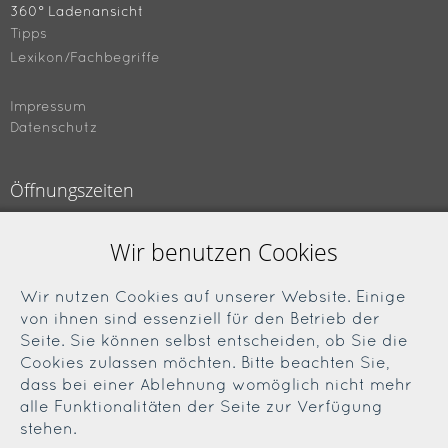
360° Ladenansicht
Tipps
Lexikon/Fachbegriffe
Impressum
Datenschutz
Öffnungszeiten
Montag bis Freitag
Wir benutzen Cookies
09.00 bis 18.00 Uhr
Samstag
Wir nutzen Cookies auf unserer Website. Einige
09.00 bis 13.00 Uhr
von ihnen sind essenziell für den Betrieb der
Seite. Sie können selbst entscheiden, ob Sie die
Cookies zulassen möchten. Bitte beachten Sie,
Soziale Medien
dass bei einer Ablehnung womöglich nicht mehr
alle Funktionalitäten der Seite zur Verfügung
Facebook
stehen.